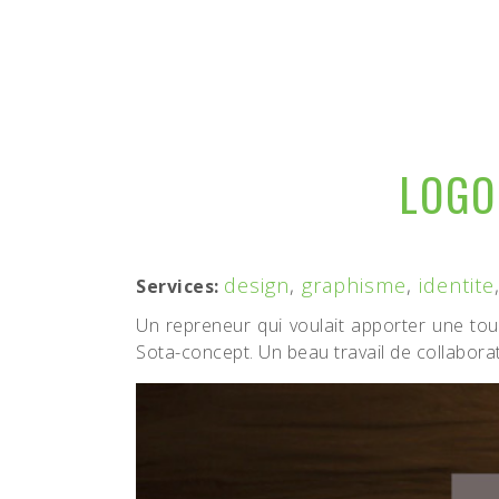
LOGO
design
,
graphisme
,
identite
Services:
Un repreneur qui voulait apporter une touc
Sota-concept. Un beau travail de collaborat