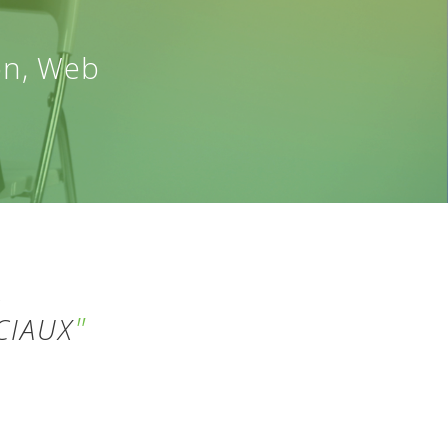
on, Web
,
CIAUX