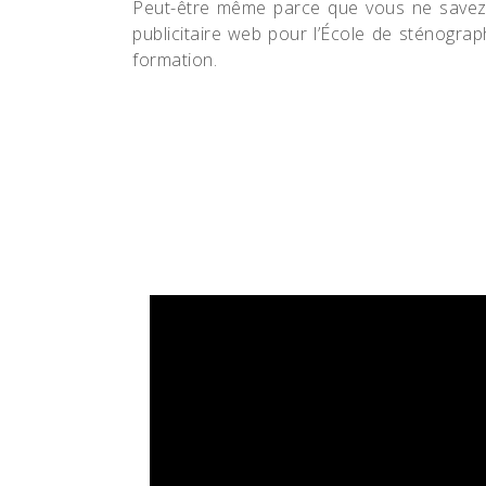
Peut-être même parce que vous ne savez
publicitaire web pour l’École de sténogra
formation.