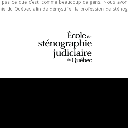
 pas ce que c’est, comme beaucoup de gens. Nous avon
phie du Québec afin de démystifier la profession de sténog