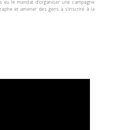
s eu le mandat d’organiser une campagne
raphe et amener des gens à s’inscrire à la