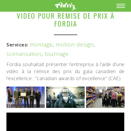
VIDEO POUR REMISE DE PRIX À
FORDIA
montage
,
motion-design
,
Services:
scenarisation
,
tournage
Fordia souhaitait présenter l’entreprise à l’aide d’une
vidéo à la remise des prix du gala canadien de
l’excellence : “canadian awards of excellence” (CAE).