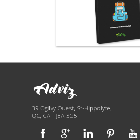
39 Ogilvy Ouest, St-Hippolyte,
QC, CA - J8A 3G5