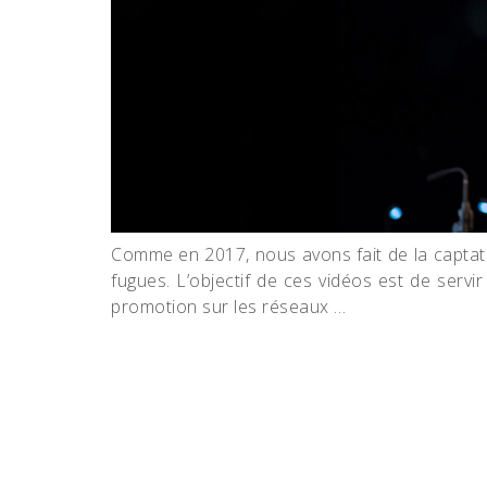
Comme en 2017, nous avons fait de la captati
fugues. L’objectif de ces vidéos est de ser
promotion sur les réseaux …